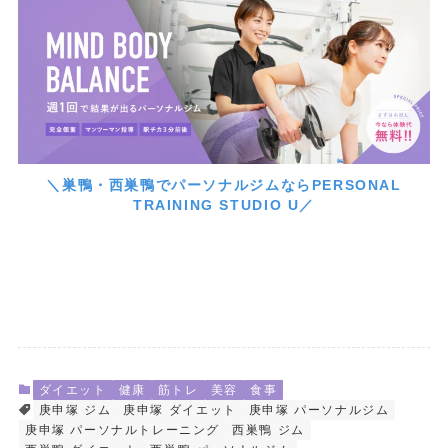
＼巣鴨・西巣鴨でパーソナルジムならPERSONAL
TRAINING STUDIO U／
ダイエット
健康
筋トレ
美容
食事
庚申塚 ジム
庚申塚 ダイエット
庚申塚 パーソナルジム
庚申塚 パーソナルトレーニング
西巣鴨 ジム