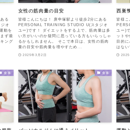
女性の筋肉量の目安
西巣
にある
皆様こんにちは！ 庚申塚駅より徒歩2分にある
皆様こ
スタジオ
PERSONAL TRAINING STUDIO U(スタジオ
PERS
、運動を
ユー)です！ ダイエットをする上で、筋肉量は多
ユー)
、まず最
い方がいいのか疑問に思っている方もいらっしゃ
ットや
ーキング
るかもしれません。 そこで本日は、女性の筋肉
目的に
量の目安や筋肉量を増やすため...
はない
2025年3月2日
202
食事
食事