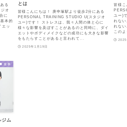
とは
にある
皆様こ
スタジオ
PERS
皆様こんにちは！ 庚申塚駅より徒歩2分にある
合に
ユー)
PERSONAL TRAINING STUDIO U(スタジオ
は基本的
れない
ユー)です！ ストレスは、我々人間の体と心に
イエッ
れない
様々な影響を及ぼすことがあるのと同時に、ダイ
このよ
エットやボディメイクなどの成功にも大きな影響
をもたらすことがあると言われて...
202
2025年1月19日
食事
ルジム