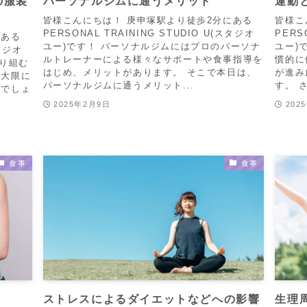
の服装
パーソナルジムに通うメリット
運動
皆様こんにちは！ 庚申塚駅より徒歩2分にある
皆様こ
PERSONAL TRAINING STUDIO U(スタジオ
PERS
にある
ユー)です！ パーソナルジムにはプロのパーソナ
ユー)
スタジオ
ルトレーナーによる様々なサポートや食事指導を
慣的に
取り組む
はじめ、メリットがあります。 そこで本日は、
が進み
最大限に
パーソナルジムに通うメリット...
す。 
るでしょ
2025年2月9日
202
食事
食事
ストレスによるダイエットなどへの影響
生理