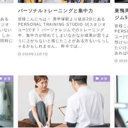
パーソナルトレーニングと集中力
巣鴨
ジム
にある
皆様こんにちは！ 庚申塚駅より徒歩2分にある
スタジオ
PERSONAL TRAINING STUDIO U(スタジオ
皆様こ
ていない
ユー)です！ パーソナルジムでのトレーニング
PERS
 しか
中、集中力が切れてしまいなかなか成果が思うよ
ユー)
、同時に
うに上がらないと感じたことがある方もいらっし
預けら
ゃるかもしれません。 昨今では...
たいけ
あれば
2025年12月7日
202
食事
食事