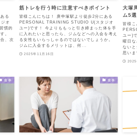
筋トレを行う時に注意すべきポイント
大塚
ム5選
にある
皆様こんにちは！ 庚申塚駅より徒歩2分にある
スタジオ
PERSONAL TRAINING STUDIO U(スタジオ
皆様こ
を習慣的
ユー)です！ 今よりももっと引き締まった体を手
PERS
ます。
に入れたいと思ったら、ジムなどへの入会を考え
ユー)
場合、次
る女性もいらっしゃるのではないでしょうか。
曜日な
ジムに入会するメリットは、何...
ないと
思いま
2025年11月16日
202
食事
食事