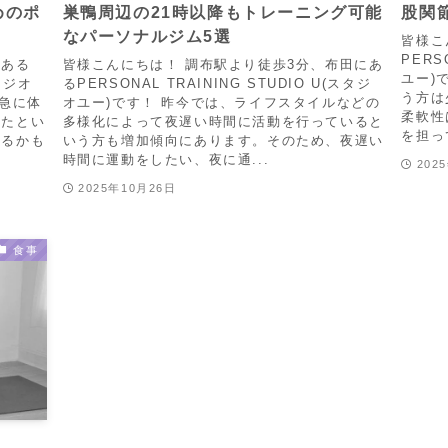
めのポ
巣鴨周辺の21時以降もトレーニング可能
股関
なパーソナルジム5選
皆様こ
PERS
にある
皆様こんにちは！ 調布駅より徒歩3分、布田にあ
ユー)
スタジオ
るPERSONAL TRAINING STUDIO U(スタジ
う方は
に急に体
オユー)です！ 昨今では、ライフスタイルなどの
柔軟性
ったとい
多様化によって夜遅い時間に活動を行っていると
を担っ
ゃるかも
いう方も増加傾向にあります。そのため、夜遅い
時間に運動をしたい、夜に通...
202
2025年10月26日
食事